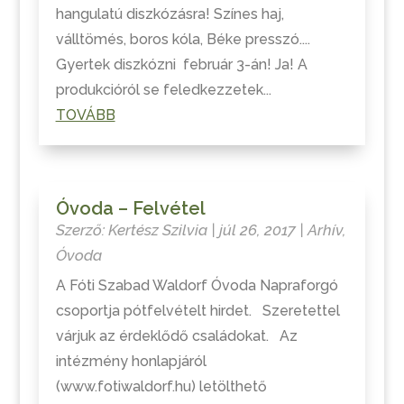
hangulatú diszkózásra! Színes haj,
válltömés, boros kóla, Béke presszó....
Gyertek diszkózni február 3-án! Ja! A
produkcióról se feledkezzetek...
TOVÁBB
Óvoda – Felvétel
Szerző:
Kertész Szilvia
|
júl 26, 2017
|
Arhív
,
Óvoda
A Fóti Szabad Waldorf Óvoda Napraforgó
csoportja pótfelvételt hirdet. Szeretettel
várjuk az érdeklődő családokat. Az
intézmény honlapjáról
(www.fotiwaldorf.hu) letölthető