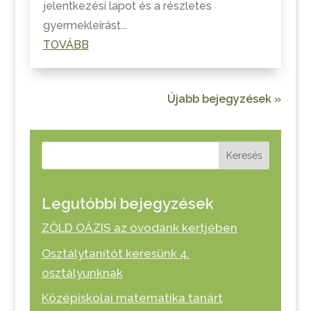
jelentkezési lapot és a részletes
gyermekleírást...
TOVÁBB
Újabb bejegyzések »
Keresés
Legutóbbi bejegyzések
ZÖLD OÁZIS az óvodánk kertjében
Osztálytanítót keresünk 4.
osztályunknak
Középiskolai matematika tanárt