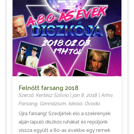
Felnőtt farsang 2018
Szerző:
Kertész Szilvia
|
jan 8, 2018
|
Arhív
,
Farsang
,
Gimnázium
,
Iskola
,
Óvoda
Újra farsang! Szedjétek elő a szekrények
alján lapuló diszkós ruhákat és repüljünk
vissza együtt a 80-as évekbe egy remek