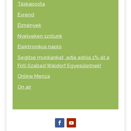
Táskaposta
Évrend
Élmények
Nyelveken szólunk
Elektronikus napló
Segítse munkánkat, adja adója 1%-át a
Fóti Szabad Waldorf Egyesületnek!
Online Menza
On air