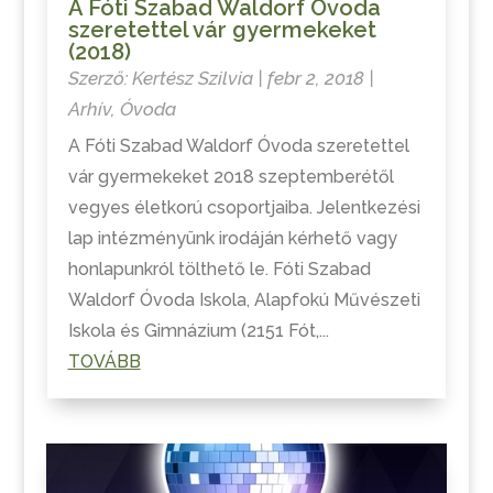
A Fóti Szabad Waldorf Óvoda
szeretettel vár gyermekeket
(2018)
Szerző:
Kertész Szilvia
|
febr 2, 2018
|
Arhív
,
Óvoda
A Fóti Szabad Waldorf Óvoda szeretettel
vár gyermekeket 2018 szeptemberétől
vegyes életkorú csoportjaiba. Jelentkezési
lap intézményünk irodáján kérhető vagy
honlapunkról tölthető le. Fóti Szabad
Waldorf Óvoda Iskola, Alapfokú Művészeti
Iskola és Gimnázium (2151 Fót,...
TOVÁBB