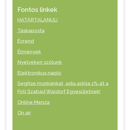
Fontos linkek
HATÁRTALANUL!
Táskaposta
Évrend
Élmények
Nyelveken szólunk
Elektronikus napló
Segítse munkánkat, adja adója 1%-át a
Fóti Szabad Waldorf Egyesületnek!
Online Menza
On air