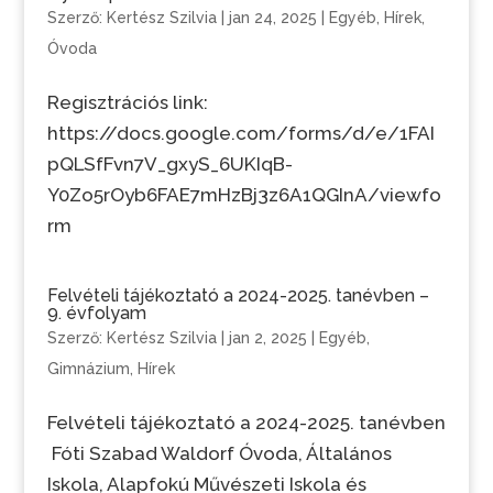
Szerző:
Kertész Szilvia
|
jan 24, 2025
|
Egyéb
,
Hírek
,
Óvoda
Regisztrációs link:
https://docs.google.com/forms/d/e/1FAI
pQLSfFvn7V_gxyS_6UKIqB-
Y0Zo5rOyb6FAE7mHzBj3z6A1QGInA/viewfo
rm
Felvételi tájékoztató a 2024-2025. tanévben –
9. évfolyam
Szerző:
Kertész Szilvia
|
jan 2, 2025
|
Egyéb
,
Gimnázium
,
Hírek
Felvételi tájékoztató a 2024-2025. tanévben
Fóti Szabad Waldorf Óvoda, Általános
Iskola, Alapfokú Művészeti Iskola és