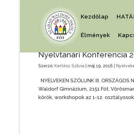
Kezdőlap
HATÁ
Élmények
Kapc
Nyelvtanári Konferencia 
Szerző:
Kertész Szilvia
|
máj 19, 2016
|
Nyelveke
NYELVEKEN SZÓLUNK III. ORSZÁGOS NY
Waldorf Gimnázium, 2151 Fót, Vörösmart
körök, workshopok az 1-12. osztályosok n