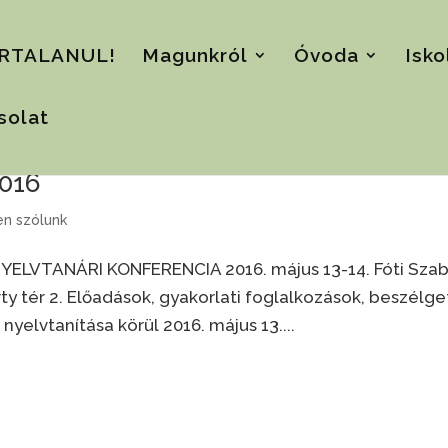
RTALANUL!
Magunkról
Óvoda
Isko
solat
2016
n szólunk
ELVTANÁRI KONFERENCIA 2016. május 13-14. Fóti Sza
y tér 2. Előadások, gyakorlati foglalkozások, beszélge
yelvtanítása körül 2016. május 13....