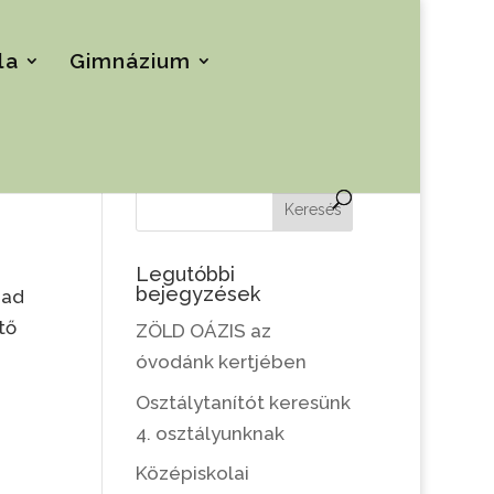
la
Gimnázium
Keresés
Legutóbbi
bejegyzések
bad
tő
ZÖLD OÁZIS az
óvodánk kertjében
Osztálytanítót keresünk
4. osztályunknak
Középiskolai