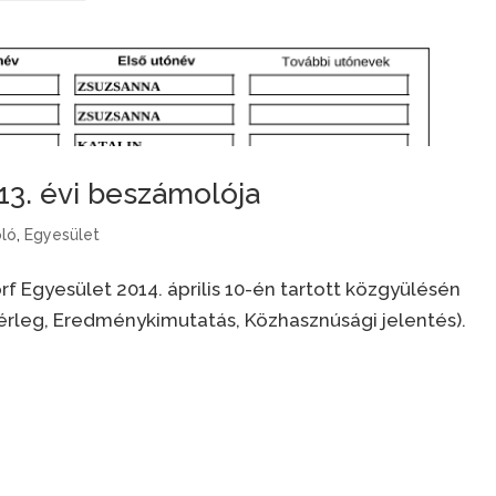
13. évi beszámolója
ló
,
Egyesület
f Egyesület 2014. április 10-én tartott közgyülésén
leg, Eredménykimutatás, Közhasznúsági jelentés).