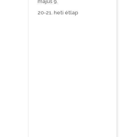
május 9.
20-21. heti étlap