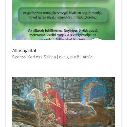
Állásajánlat
Szerző:
Kertész Szilvia
|
okt 7, 2018
|
Arhív