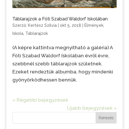
Táblarajzok a Fóti Szabad Waldorf Iskolában
Szerző:
Kertész Szilvia
|
okt 5, 2018
|
Élmények
,
Iskola
,
Táblarajzok
(A képre kattintva megnyitható a galéria) A
Fóti Szabad Waldorf Iskolában évről évre,
szebbnél szebb táblarajzok születnek.
Ezeket rendeztük albumba, hogy mindenki
gyönyörködhessen bennük.
« Régebbi bejegyzések
Újabb bejegyzések »
Keresés