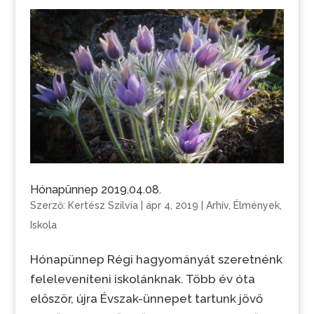
Hónapünnep 2019.04.08.
Szerző:
Kertész Szilvia
|
ápr 4, 2019
|
Arhív
,
Élmények
,
Iskola
Hónapünnep Régi hagyományát szeretnénk
feleleveníteni iskolánknak. Több év óta
először, újra Évszak-ünnepet tartunk jövő