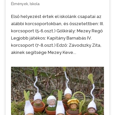
Élmények
,
Iskola
Első helyezést értek el iskolánk csapatai az
alábbi korcsoportokban, és összetettben: III.
korcsoport (5-6.oszt.) Gólkirály: Mezey Regő
Legjobb játékos: Kapitány Barnabás IV.
korcsoport (7-8.oszt.) Edző: Závodszky Zita,
akinek segítsége Mezey Keve...