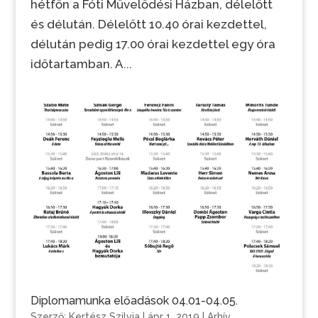
hétfőn a Fóti Művelődési Házban, délelőtt
és délután. Délelőtt 10.40 órai kezdettel,
délután pedig 17.00 órai kezdettel egy óra
időtartamban. A...
Diplomamunka előadások 04.01-04.05.
Szerző:
Kertész Szilvia
|
ápr 1, 2019
|
Arhív
,