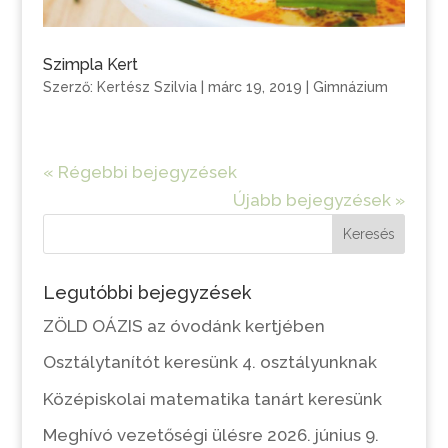
Szimpla Kert
Szerző:
Kertész Szilvia
|
márc 19, 2019
|
Gimnázium
« Régebbi bejegyzések
Újabb bejegyzések »
Keresés
Legutóbbi bejegyzések
ZÖLD OÁZIS az óvodánk kertjében
Osztálytanítót keresünk 4. osztályunknak
Középiskolai matematika tanárt keresünk
Meghívó vezetőségi ülésre 2026. június 9.