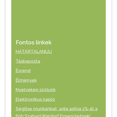
Fontos linkek
HATÁRTALANUL!
Táskaposta
Évrend
Élmények
Nyelveken szólunk
Elektronikus napló
Segítse munkánkat, adja adója 1%-át a
Fóti Szabad Waldorf Egyesületnek!