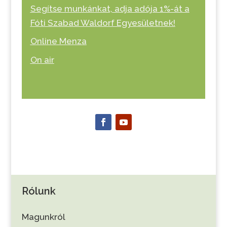
Segítse munkánkat, adja adója 1%-át a
Fóti Szabad Waldorf Egyesületnek!
Online Menza
On air
Rólunk
Magunkról