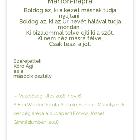
Márton-napra
Boldog az, ki a kezét másnak tudja
nyújtani,
Boldog az, ki az Úr nevét hálával tudja
mondani,
Ki bizalommal telve ejti ki a szót,
Ki nem néz másra félve,
Csak teszi a jót.
Szeretettel:
Kóró Ági
és a
második osztály
←
Vezetőségi Ülés 2018. nov. 6.
A Fóti Waldorf Iskola Alakuló Színházi Műhelyének
vendégjátéka a budapesti Eötvös József
Gimnáziumban! 2018.
→