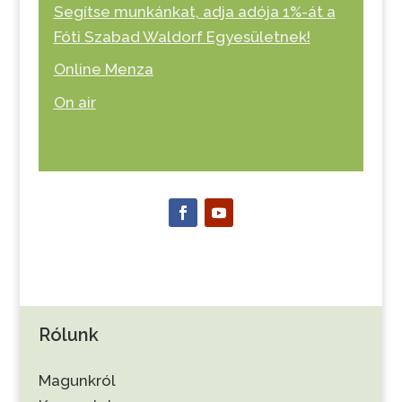
Segítse munkánkat, adja adója 1%-át a
Fóti Szabad Waldorf Egyesületnek!
Online Menza
On air
Rólunk
Magunkról