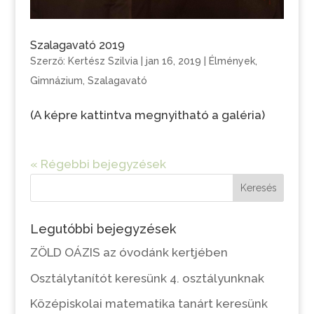
Szalagavató 2019
Szerző:
Kertész Szilvia
|
jan 16, 2019
|
Élmények
,
Gimnázium
,
Szalagavató
(A képre kattintva megnyitható a galéria)
« Régebbi bejegyzések
Keresés
Legutóbbi bejegyzések
ZÖLD OÁZIS az óvodánk kertjében
Osztálytanítót keresünk 4. osztályunknak
Középiskolai matematika tanárt keresünk