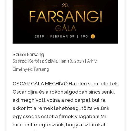
Szülői Farsang
Szerző:
Kertész Szilvia
|
jan 18, 2019
|
Arhív
,
Élmények
,
Farsang
OSCAR GÁLA MEGHÍVÓ Ha idén sem jelöltek
Oscar díjra és a rokonságodban sincs senki,
aki meghívott volna a red carpet bulira,
akkor itt a remek lehetőség…tölts velünk
egy csodás estét a filmek világában! Mi
mindent megteszünk, hogy a sztárokat