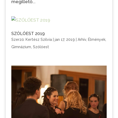
megillető...
SZÓLÓEST 2019
Szerző:
Kertész Szilvia
|
jan 17, 2019
|
Arhív
,
Élmények
,
Gimnázium
,
Szólóest