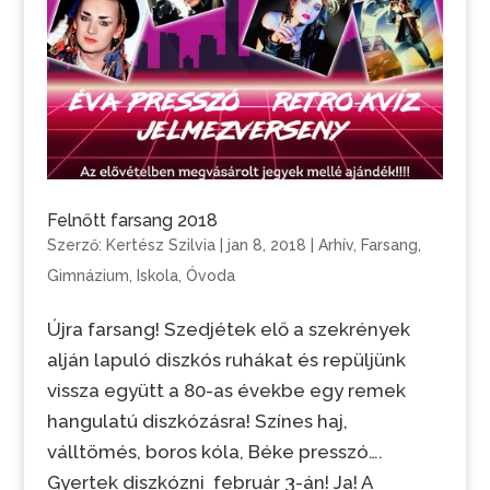
Felnőtt farsang 2018
Szerző:
Kertész Szilvia
|
jan 8, 2018
|
Arhív
,
Farsang
,
Gimnázium
,
Iskola
,
Óvoda
Újra farsang! Szedjétek elő a szekrények
alján lapuló diszkós ruhákat és repüljünk
vissza együtt a 80-as évekbe egy remek
hangulatú diszkózásra! Színes haj,
válltömés, boros kóla, Béke presszó….
Gyertek diszkózni február 3-án! Ja! A