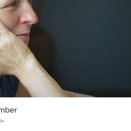
ember
ola