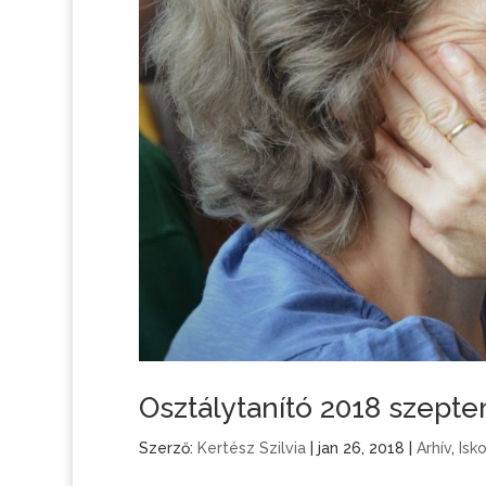
Osztálytanító 2018 szept
Szerző:
Kertész Szilvia
|
jan 26, 2018
|
Arhív
,
Isk