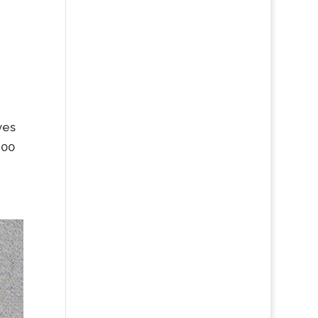
ves
.00