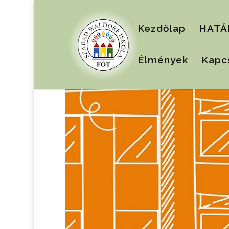
Kezdőlap
HATÁ
Élmények
Kapc