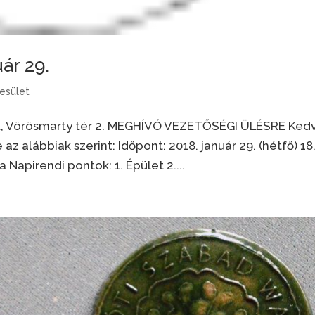
ár 29.
esület
ót, Vörösmarty tér 2. MEGHÍVÓ VEZETŐSÉGI ÜLÉSRE Ked
az alábbiak szerint: Időpont: 2018. január 29. (hétfő) 18
 Napirendi pontok: 1. Épület 2....