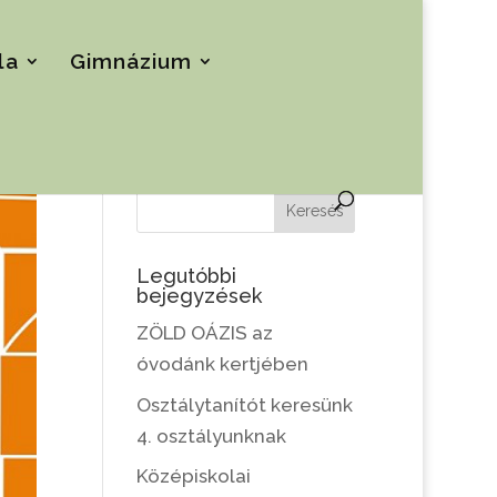
la
Gimnázium
Keresés
Legutóbbi
bejegyzések
ZÖLD OÁZIS az
óvodánk kertjében
Osztálytanítót keresünk
4. osztályunknak
Középiskolai