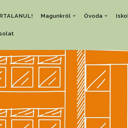
RTALANUL!
Magunkról
Óvoda
Isko
solat