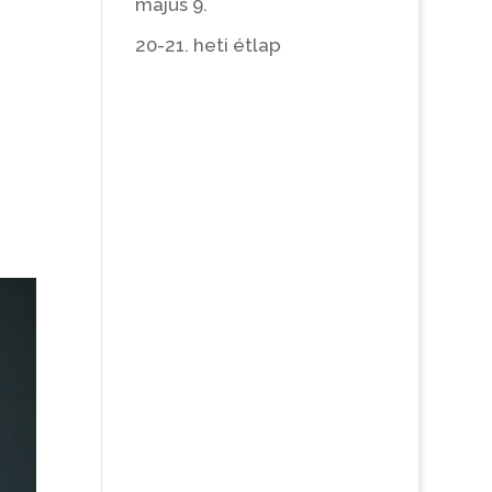
május 9.
20-21. heti étlap