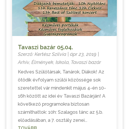
Tavaszi bazár 05.04.
Szerző:
Kertész Szilvia
|
ápr 23, 2019
|
Arhív
,
Élmények
,
Iskola
,
Tavaszi bazár
Kedves Szülőtársak, Tanárok, Diákok! Az
ötödik évfolyam szülői közössége sok
szeretettel vár mindenkit május 4-én 10-
16h között az idei év Tavaszi Bazárján! A
következő programokra biztosan
számíthattok: 10h: Szalagos tánc az 5.b.
előadásában, a 7. osztály zenei...
TOVÁBB