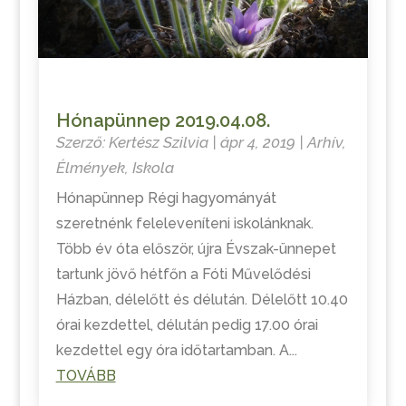
Hónapünnep 2019.04.08.
Szerző:
Kertész Szilvia
|
ápr 4, 2019
|
Arhív
,
Élmények
,
Iskola
Hónapünnep Régi hagyományát
szeretnénk feleleveníteni iskolánknak.
Több év óta először, újra Évszak-ünnepet
tartunk jövő hétfőn a Fóti Művelődési
Házban, délelőtt és délután. Délelőtt 10.40
órai kezdettel, délután pedig 17.00 órai
kezdettel egy óra időtartamban. A...
TOVÁBB