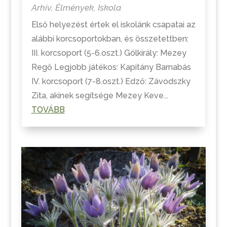
Arhív
,
Élmények
,
Iskola
Első helyezést értek el iskolánk csapatai az
alábbi korcsoportokban, és összetettben:
III. korcsoport (5-6.oszt.) Gólkirály: Mezey
Regő Legjobb játékos: Kapitány Barnabás
IV. korcsoport (7-8.oszt.) Edző: Závodszky
Zita, akinek segítsége Mezey Keve...
TOVÁBB