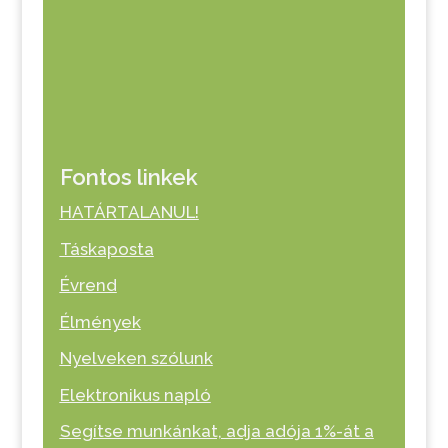
Fontos linkek
HATÁRTALANUL!
Táskaposta
Évrend
Élmények
Nyelveken szólunk
Elektronikus napló
Segítse munkánkat, adja adója 1%-át a