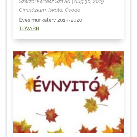
Szerző:
Kertész Szilvia
|
aug 30, 2019
|
Gimnázium
,
Iskola
,
Óvoda
Éves munkaterv 2019-2020
TOVÁBB