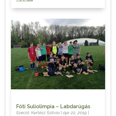
Fóti Suliolimpia – Labdarúgás
Szerző:
Kertész Szilvia
|
ápr 22, 2019
|