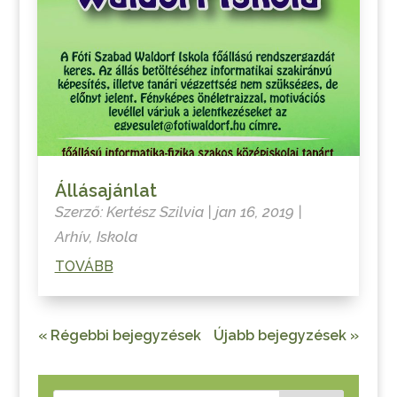
Állásajánlat
Szerző:
Kertész Szilvia
|
jan 16, 2019
|
Arhív
,
Iskola
TOVÁBB
« Régebbi bejegyzések
Újabb bejegyzések »