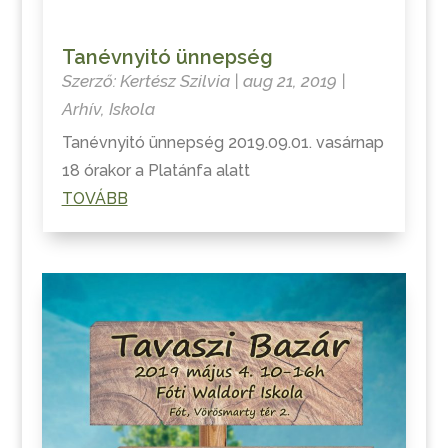
Tanévnyitó ünnepség
Szerző:
Kertész Szilvia
|
aug 21, 2019
|
Arhív
,
Iskola
Tanévnyitó ünnepség 2019.09.01. vasárnap
18 órakor a Platánfa alatt
TOVÁBB