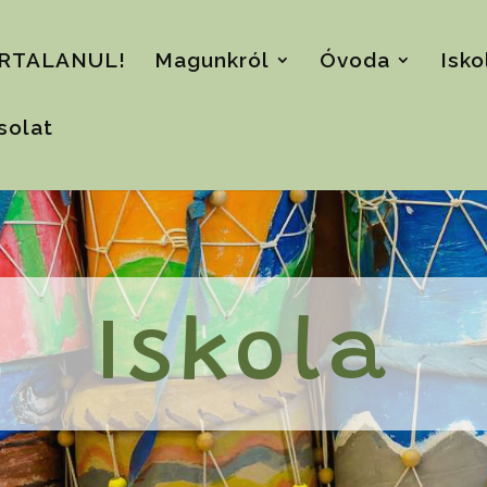
RTALANUL!
Magunkról
Óvoda
Isko
solat
Iskola