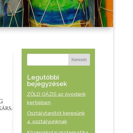
Keresés
Legutóbbi
bejegyzések
ZÖLD OÁZIS az óvodánk
kertjében
Osztálytanítót keresünk
4. osztályunknak
Középiskolai matematika