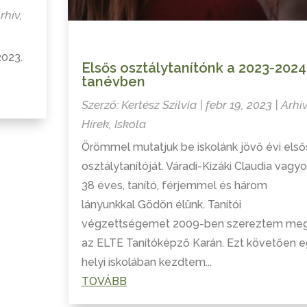
rhív
,
2023.
Elsős osztálytanítónk a 2023-2024
tanévben
Szerző:
Kertész Szilvia
|
febr 19, 2023
|
Arhí
Hírek
,
Iskola
Örömmel mutatjuk be iskolánk jövő évi első
osztálytanítóját. Váradi-Kizáki Claudia vagyo
38 éves, tanító, férjemmel és három
lányunkkal Gödön élünk. Tanítói
végzettségemet 2009-ben szereztem me
az ELTE Tanítóképző Karán. Ezt követően 
helyi iskolában kezdtem...
TOVÁBB