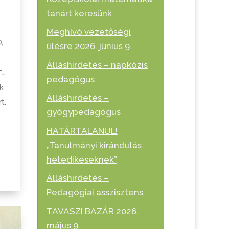
tanárt keresünk
Meghívó vezetőségi
b
,
ülésre 2026. június 9.
Álláshirdetés – napközis
T-
pedagógus
k
Álláshirdetés –
t.
gyógypedagógus
HATÁRTALANUL!
„Tanulmányi kirándulás
hetedikeseknek”
Álláshirdetés –
Pedagógiai asszisztens
TAVASZI BAZÁR 2026.
május 9.