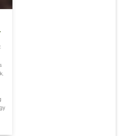
.
v
,
s
k,
g
egy