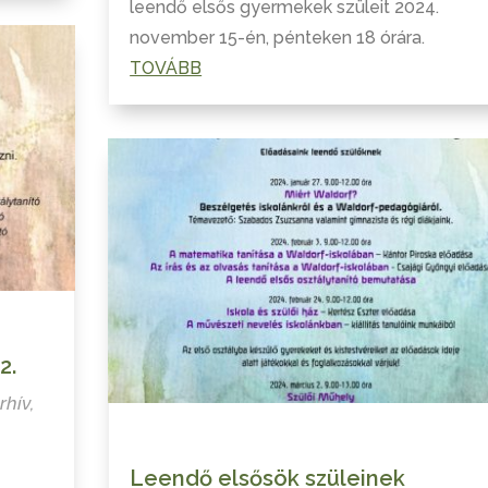
leendő elsős gyermekek szüleit 2024.
november 15-én, pénteken 18 órára.
TOVÁBB
2.
rhív
,
Leendő elsősök szüleinek