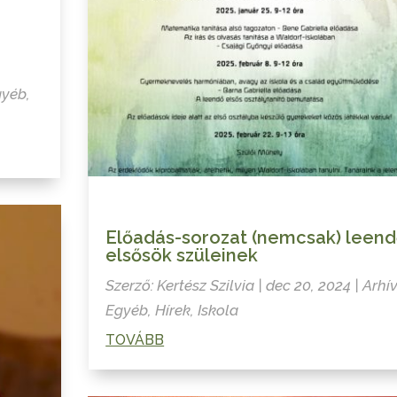
gyéb
,
Előadás-sorozat (nemcsak) leen
elsősök szüleinek
Szerző:
Kertész Szilvia
|
dec 20, 2024
|
Arhí
Egyéb
,
Hírek
,
Iskola
TOVÁBB