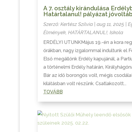
A 7. osztály kirándulása Erdély
Határtalanul! pályázat jóvoltá
Szerző:
Kertész Szilvia
|
aug 11, 2025
|
E
Élmények
,
HATÁRTALANUL!
,
Iskola
ERDÉLYI UTUNKMájus 19.-én a kora reg
órákban, nagy izgalommal indultunk el Fó
Első megállónk Erdély kapujánál, a Part
a történelmi Erdély határán, Királyhágóná
Bár az idő borongós volt, mégis csodála
kilátásban volt részünk. Csatlakozott...
TOVÁBB