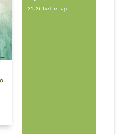
20-21. heti étlap
dő
v
,