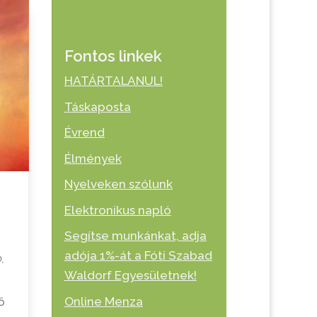
Fontos linkek
HATÁRTALANUL!
Táskaposta
Évrend
Élmények
Nyelveken szólunk
Elektronikus napló
Segítse munkánkat, adja
adója 1%-át a Fóti Szabad
b
,
Waldorf Egyesületnek!
Online Menza
ő