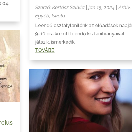
s 04.
Szerző:
Kertész Szilvia
|
jan 15, 2024
|
Arhív
,
Egyéb
,
Iskola
Leendő osztálytanítónk az előadások napjá
9-10 óra között leendő kis tanítványaival
játszik, ismerkedik.
TOVÁBB
rcius