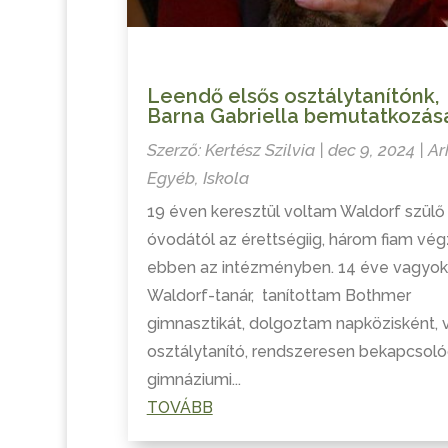
Leendő elsős osztálytanítónk,
Barna Gabriella bemutatkozás
Szerző:
Kertész Szilvia
|
dec 9, 2024
|
Ar
Egyéb
,
Iskola
19 éven keresztül voltam Waldorf szülő
óvodától az érettségiig, három fiam vég
ebben az intézményben. 14 éve vagyok
Waldorf-tanár, tanítottam Bothmer
gimnasztikát, dolgoztam napközisként, 
osztálytanító, rendszeresen bekapcso
gimnáziumi...
TOVÁBB