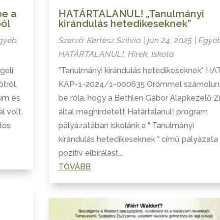
be a
HATÁRTALANUL! „Tanulmányi
ból
kirándulás hetedikeseknek”
gyéb
,
Szerző:
Kertész Szilvia
|
jún 24, 2025
|
Egyé
HATÁRTALANUL!
,
Hírek
,
Iskola
geli
"Tanulmányi kirándulás hetedikeseknek" HA
tról.
KAP-1-2024/1-000635 Örömmel számolun
ium és
be róla, hogy a Bethlen Gábor Alapkezelő Zr
l volt.
által meghirdetett Határtalanul! program
tos
pályázatában iskolánk a " Tanulmányi
kirándulás hetedikeseknek " című pályázata
pozitív elbírálást...
TOVÁBB