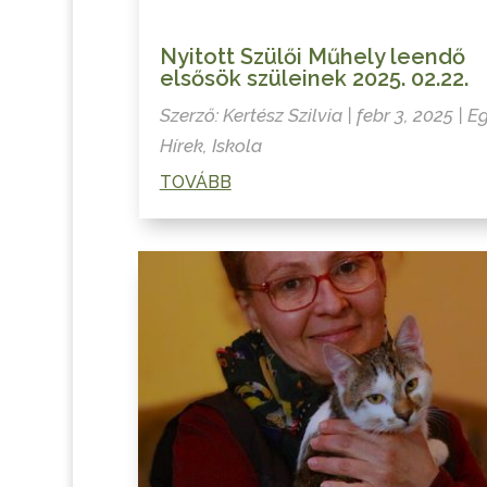
Nyitott Szülői Műhely leendő
elsősök szüleinek 2025. 02.22.
Szerző:
Kertész Szilvia
|
febr 3, 2025
|
E
Hírek
,
Iskola
TOVÁBB