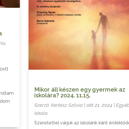
a
hív
,
zett
Mikor áll készen egy gyermek az
voltam
iskolára? 2024. 11.15.
lódom
Szerző:
Kertész Szilvia
|
okt 21, 2024
|
Egyé
Iskola
Szeretettel várjuk az iskolánk iránt érdeklőd