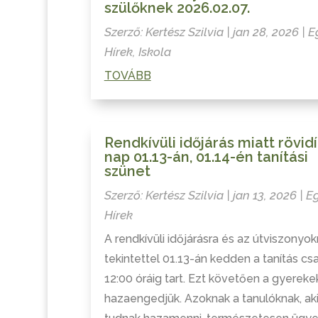
szülőknek 2026.02.07.
Szerző:
Kertész Szilvia
|
jan 28, 2026
|
E
Hírek
,
Iskola
TOVÁBB
Rendkívüli időjárás miatt rövidí
nap 01.13-án, 01.14-én tanítási
szünet
Szerző:
Kertész Szilvia
|
jan 13, 2026
|
E
Hírek
A rendkívüli időjárásra és az útviszonyok
tekintettel 01.13-án kedden a tanítás cs
12:00 óráig tart. Ezt követően a gyereke
hazaengedjük. Azoknak a tanulóknak, ak