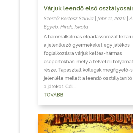
Várjuk leendő első osztályosai
Szerző:
Kertész Szilvia
|
febr 11, 2026
|
A
Egyéb
,
Hírek
,
Iskola
A háromalkalmas előadássorozat lezáru
a jelentkező gyermekeket egy játékos
foglalkozásra várjuk kettes-hármas
csoportokban, mely a felvételi folyama
része. Tapasztalt kollégák megfigyelő-s
jelenléte mellett a leendő osztálytanító
a játékot. Cél,...
TOVÁBB