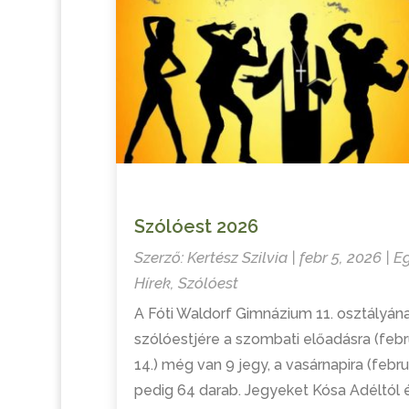
Szólóest 2026
Szerző:
Kertész Szilvia
|
febr 5, 2026
|
E
Hírek
,
Szólóest
A Fóti Waldorf Gimnázium 11. osztályán
szólóestjére a szombati előadásra (febr
14.) még van 9 jegy, a vasárnapira (februá
pedig 64 darab. Jegyeket Kósa Adéltól é