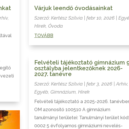
nkat
Várjuk leendő óvodásainkat
rhív
,
Szerző:
Kertész Szilvia
|
febr 10, 2026
|
Egy
Hírek
,
Óvoda
ltával
TOVÁBB
t
Felvételi tájékoztató gimnázium 9
osztályba jelentkezőknek 2026-
egítő
2027. tanévre
 vezeti
Szerző:
Kertész Szilvia
|
febr 3, 2026
|
Arhív
,
Egyéb
,
Gimnázium
,
Hírek
Felvételi tájékoztató a 2025-2026. tanévbe
OM azonosító 100510 A gimnázium
tanulmányi területei: Tanulmányi terület kód
0002 5 évfolyamos gimnáziumi nevelés-