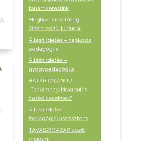
tanárt keresünk
éb
,
Meghívó vezetőségi
ülésre 2026. június 9.
Álláshirdetés – napközis
pedagógus
Álláshirdetés –
.
gyógypedagógus
HATÁRTALANUL!
„Tanulmányi kirándulás
hetedikeseknek”
Álláshirdetés –
n
Pedagógiai asszisztens
:
TAVASZI BAZÁR 2026.
május 9.