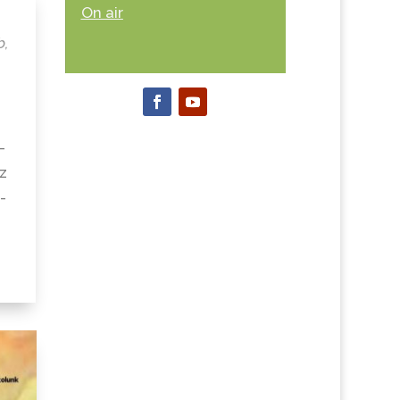
On air
b
,
-
ez
-