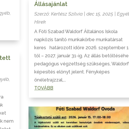
Állásajánlat
gyéb
,
Szerző:
Kertész Szilvia
|
dec 15, 2025
|
Egyé
Hírek
A Fóti Szabad Waldorf Általános Iskola
napközis tanító munkakörbe munkatársat
keres határozott időre 2026. szeptember 1
től – 2027. január 31-ig. Az állás betöltéséh
tett
pedagógus végzettség szükséges, Waldorf
képesítés előnyt jelent. Fényképes
gyéb
,
önéletrajzzal,...
TOVÁBB
ra
ak
ket
ik nem