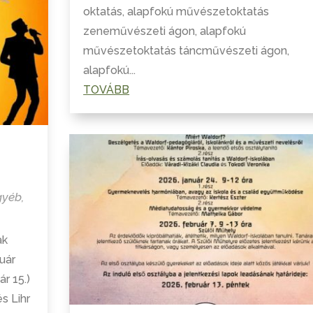
oktatás, alapfokú művészetoktatás
zeneművészeti ágon, alapfokú
művészetoktatás táncművészeti ágon,
alapfokú...
TOVÁBB
gyéb
,
ak
uár
r 15.)
s Lihr