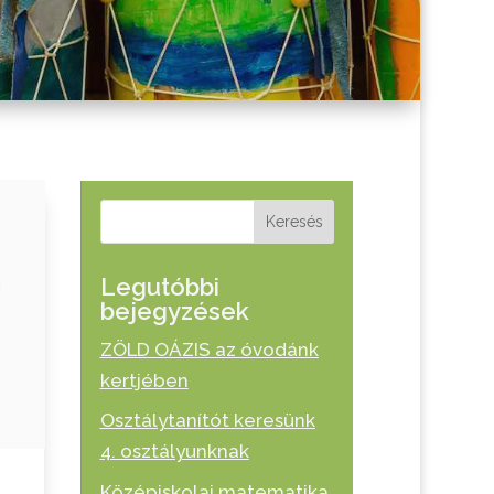
Keresés
Legutóbbi
bejegyzések
ZÖLD OÁZIS az óvodánk
kertjében
Osztálytanítót keresünk
4. osztályunknak
Középiskolai matematika