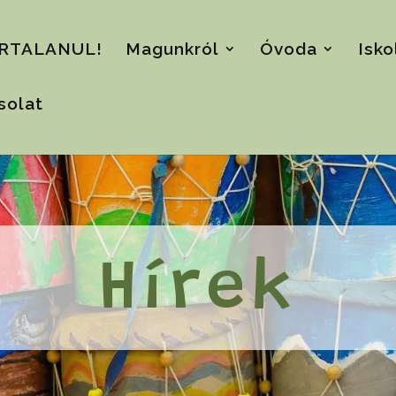
RTALANUL!
Magunkról
Óvoda
Isko
solat
Hírek