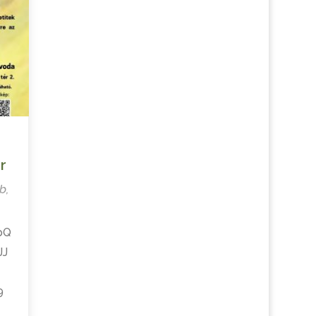
r
b
,
pQ
JJ
9