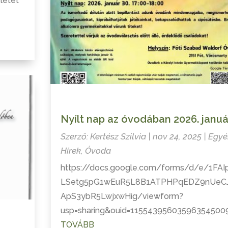
letet
Nyílt nap az óvodában 2026. januá
Szerző:
Kertész Szilvia
|
nov 24, 2025
|
Egyé
Hírek
,
Óvoda
https://docs.google.com/forms/d/e/1FAI
LSetg5pG1wEuR5L8B1ATPHPqEDZ9nUeC
ApS3ybR5LwjxwHig/viewform?
usp=sharing&ouid=11554395603596354500
TOVÁBB