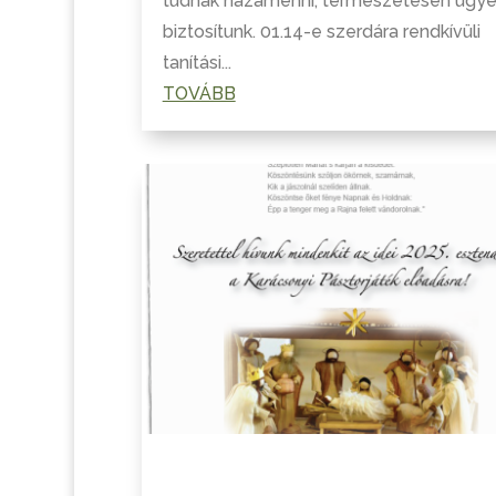
tudnak hazamenni, természetesen ügye
biztosítunk. 01.14-e szerdára rendkívüli
tanítási...
TOVÁBB