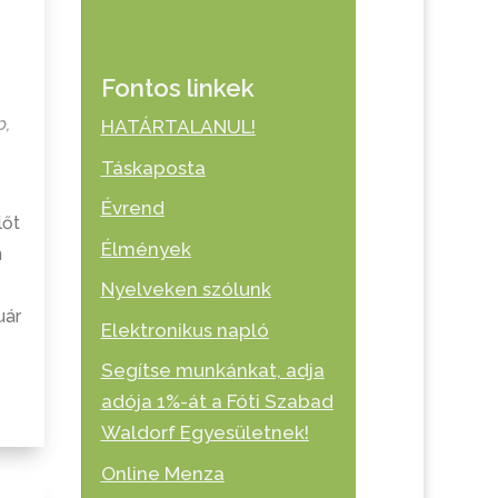
Fontos linkek
b
,
HATÁRTALANUL!
Táskaposta
Évrend
lőt
Élmények
n
Nyelveken szólunk
uár
Elektronikus napló
Segítse munkánkat, adja
adója 1%-át a Fóti Szabad
Waldorf Egyesületnek!
Online Menza