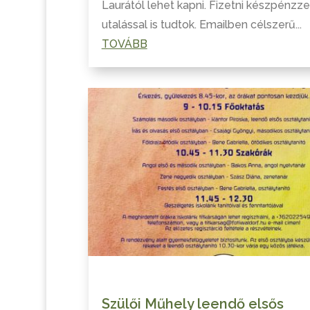
Laurától lehet kapni. Fizetni készpénzze
utalással is tudtok. Emailben célszerű...
TOVÁBB
Szülői Műhely leendő elsős