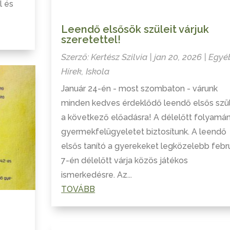
l és
Leendő elsősök szüleit várjuk
szeretettel!
Szerző:
Kertész Szilvia
|
jan 20, 2026
|
Egyé
Hírek
,
Iskola
Január 24-én - most szombaton - várunk
minden kedves érdeklődő leendő elsős szü
a következő előadásra! A délelőtt folyamá
gyermekfelügyeletet biztosítunk. A leendő
elsős tanító a gyerekeket legközelebb febr
7-én délelőtt várja közös játékos
ismerkedésre. Az...
TOVÁBB