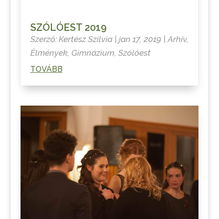
SZÓLÓEST 2019
Szerző:
Kertész Szilvia
|
jan 17, 2019
|
Arhív
,
Élmények
,
Gimnázium
,
Szólóest
TOVÁBB