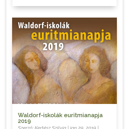
Waldorf-iskolák euritmianapja
2019
Szerző:
Kertész Szilvia
|
jan 29, 2019
|