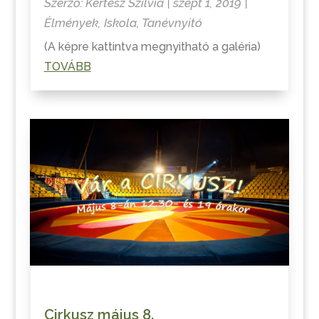
Szerző:
Kertész Szilvia
|
szept 1, 2019
|
Élmények
,
Iskola
,
Tanévnyitó
(A képre kattintva megnyitható a galéria)
TOVÁBB
Cirkusz május 8.