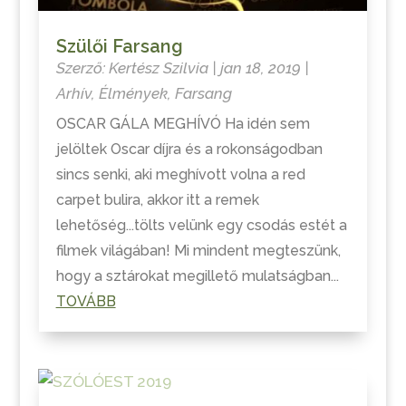
Szülői Farsang
Szerző:
Kertész Szilvia
|
jan 18, 2019
|
Arhív
,
Élmények
,
Farsang
OSCAR GÁLA MEGHÍVÓ Ha idén sem
jelöltek Oscar díjra és a rokonságodban
sincs senki, aki meghívott volna a red
carpet bulira, akkor itt a remek
lehetőség...tölts velünk egy csodás estét a
filmek világában! Mi mindent megteszünk,
hogy a sztárokat megillető mulatságban...
TOVÁBB