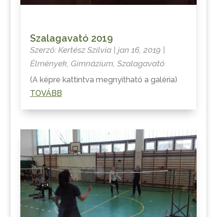
Szalagavató 2019
Szerző:
Kertész Szilvia
|
jan 16, 2019
|
Élmények
,
Gimnázium
,
Szalagavató
(A képre kattintva megnyitható a galéria)
TOVÁBB