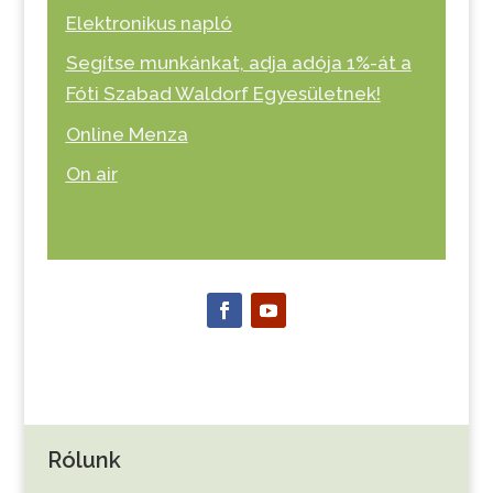
Elektronikus napló
Segítse munkánkat, adja adója 1%-át a
Fóti Szabad Waldorf Egyesületnek!
Online Menza
On air
Rólunk