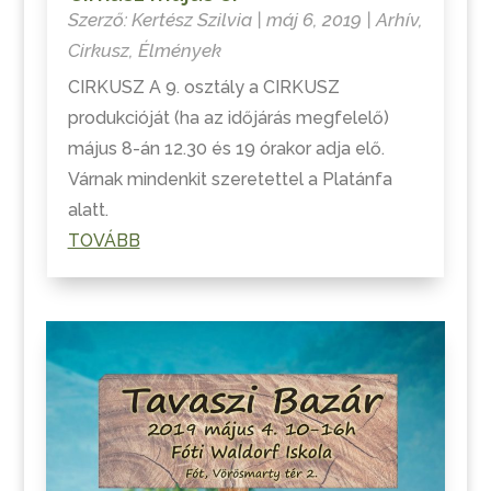
Szerző:
Kertész Szilvia
|
máj 6, 2019
|
Arhív
,
Cirkusz
,
Élmények
CIRKUSZ A 9. osztály a CIRKUSZ
produkcióját (ha az időjárás megfelelő)
május 8-án 12.30 és 19 órakor adja elő.
Várnak mindenkit szeretettel a Platánfa
alatt.
TOVÁBB