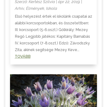
Szerző:
Kertész Szilvia
|
ápr 22, 2019
|
Arhív
,
Élmények
,
Iskola
Első helyezést értek el iskolánk csapatai az
alábbi korcsoportokban, és összetettben:
III. korcsoport (5-6.oszt.) Gólkirály: Mezey
Regő Legjobb játékos: Kapitány Barnabás
IV. korcsoport (7-8.oszt.) Edző: Závodszky
Zita, akinek segítsége Mezey Keve...
TOVÁBB