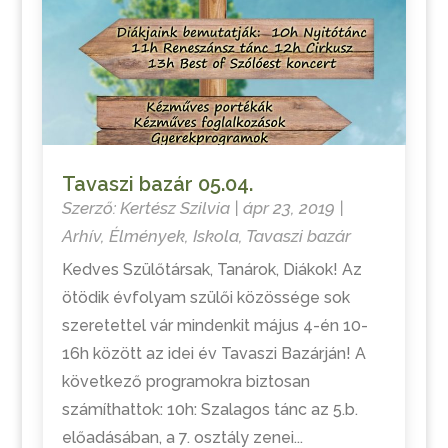
Tavaszi bazár 05.04.
Szerző:
Kertész Szilvia
|
ápr 23, 2019
|
Arhív
,
Élmények
,
Iskola
,
Tavaszi bazár
Kedves Szülőtársak, Tanárok, Diákok! Az
ötödik évfolyam szülői közössége sok
szeretettel vár mindenkit május 4-én 10-
16h között az idei év Tavaszi Bazárján! A
következő programokra biztosan
számíthattok: 10h: Szalagos tánc az 5.b.
előadásában, a 7. osztály zenei...