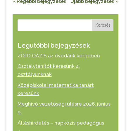
« Régebbi bejegyzések
Újabb bejegyzések »
Keresés
Legutóbbi bejegyzések
ZÖLD OÁZIS az óvodánk kertjében
Osztálytanítót keresünk 4.
osztályunknak
Középiskolai matematika tanárt
keresünk
Meghívó vezetőségi ülésre 2026. június
9.
Álláshirdetés – napközis pedagógus