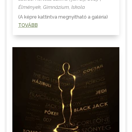
Élmények
,
Gimnázium
,
Iskola
(A képre kattintva megnyitható a galéria)
TOVÁBB