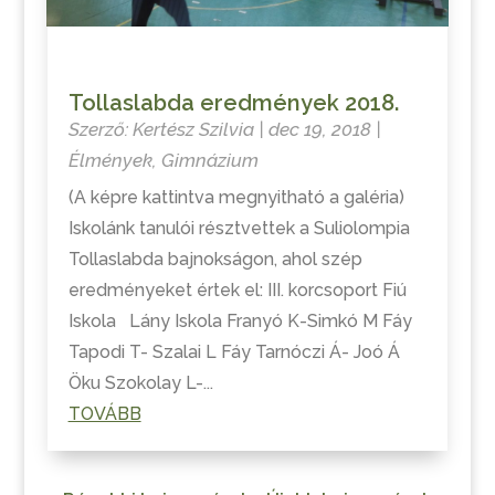
Tollaslabda eredmények 2018.
Szerző:
Kertész Szilvia
|
dec 19, 2018
|
Élmények
,
Gimnázium
(A képre kattintva megnyitható a galéria)
Iskolánk tanulói résztvettek a Suliolompia
Tollaslabda bajnokságon, ahol szép
eredményeket értek el: III. korcsoport Fiú
Iskola Lány Iskola Franyó K-Simkó M Fáy
Tapodi T- Szalai L Fáy Tarnóczi Á- Joó Á
Öku Szokolay L-...
TOVÁBB