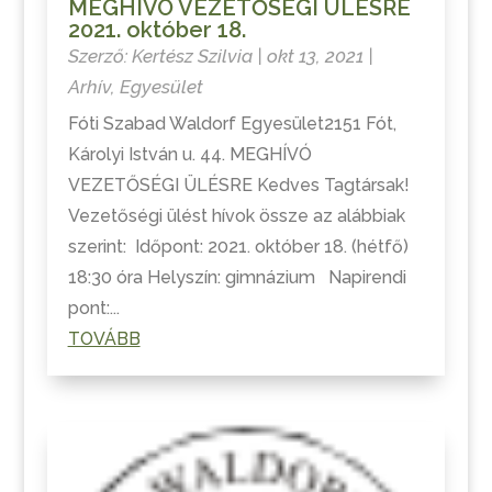
MEGHÍVÓ VEZETŐSÉGI ÜLÉSRE
2021. október 18.
Szerző:
Kertész Szilvia
|
okt 13, 2021
|
Arhív
,
Egyesület
Fóti Szabad Waldorf Egyesület2151 Fót,
Károlyi István u. 44. MEGHÍVÓ
VEZETŐSÉGI ÜLÉSRE Kedves Tagtársak!
Vezetőségi ülést hívok össze az alábbiak
szerint: Időpont: 2021. október 18. (hétfő)
18:30 óra Helyszín: gimnázium Napirendi
pont:...
TOVÁBB