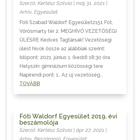
Szerző:
Kertész Szilvia
|
máj 31, 2021
|
Arhív
,
Egyesület
Fóti Szabad Waldorf Egyesület2151 Fót,
Vörösmarty tér 2. MEGHÍVÓ VEZETŐSÉGI
ÜLÉSRE Kedves Tagtársak! Vezetőségi
ülést hívok össze az alábbiak szerint:
Időpont: 2021. június 1. (kedd) 18:30 óra
Helyszín: gimnázium közösségi tere
Napirendi pont: 1., Az új vezetőség...
TOVÁBB
Fóti Waldorf Egyesület 2019. évi
beszámolója
Szerző:
Kertész Szilvia
|
ápr 27, 2021
|
Arhív
,
Beszámoló
,
Egyesület