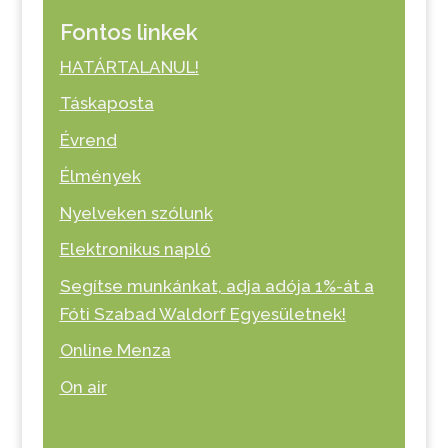
Fontos linkek
HATÁRTALANUL!
Táskaposta
Évrend
Élmények
Nyelveken szólunk
Elektronikus napló
Segítse munkánkat, adja adója 1%-át a
Fóti Szabad Waldorf Egyesületnek!
Online Menza
On air