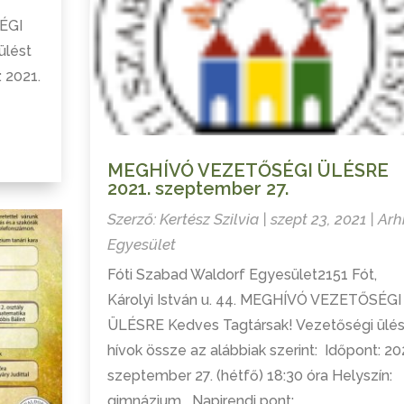
SÉGI
ülést
: 2021.
MEGHÍVÓ VEZETŐSÉGI ÜLÉSRE
2021. szeptember 27.
Szerző:
Kertész Szilvia
|
szept 23, 2021
|
Arh
Egyesület
Fóti Szabad Waldorf Egyesület2151 Fót,
Károlyi István u. 44. MEGHÍVÓ VEZETŐSÉGI
ÜLÉSRE Kedves Tagtársak! Vezetőségi ülés
hívok össze az alábbiak szerint: Időpont: 20
szeptember 27. (hétfő) 18:30 óra Helyszín:
gimnázium Napirendi pont:...