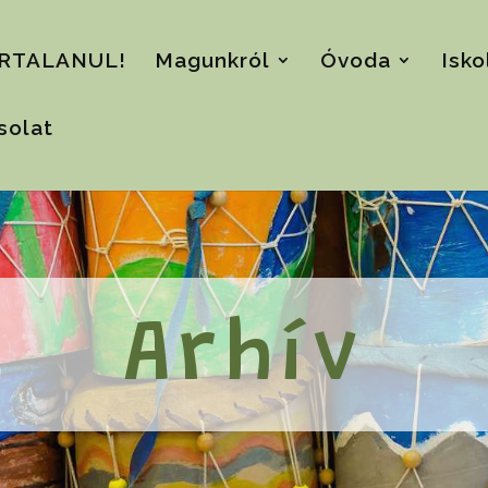
RTALANUL!
Magunkról
Óvoda
Isko
solat
Arhív