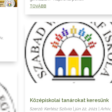
TOVÁBB
ív
,
Középiskolai tanárokat keresünk
Szerző:
Kertész Szilvia
|
jún 22, 2021
|
Arhív
,