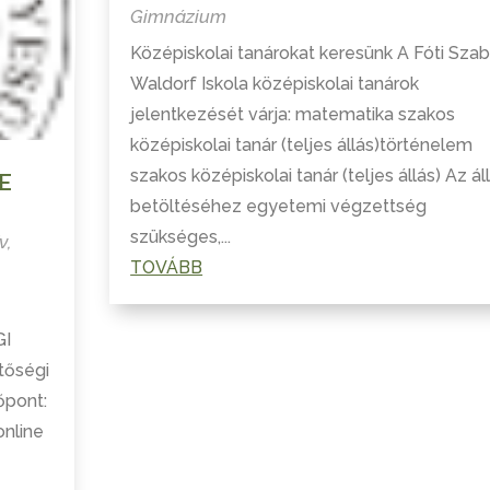
Gimnázium
Középiskolai tanárokat keresünk A Fóti Sza
Waldorf Iskola középiskolai tanárok
jelentkezését várja: matematika szakos
középiskolai tanár (teljes állás)történelem
szakos középiskolai tanár (teljes állás) Az ál
E
betöltéséhez egyetemi végzettség
szükséges,...
v
,
TOVÁBB
GI
tőségi
őpont:
online