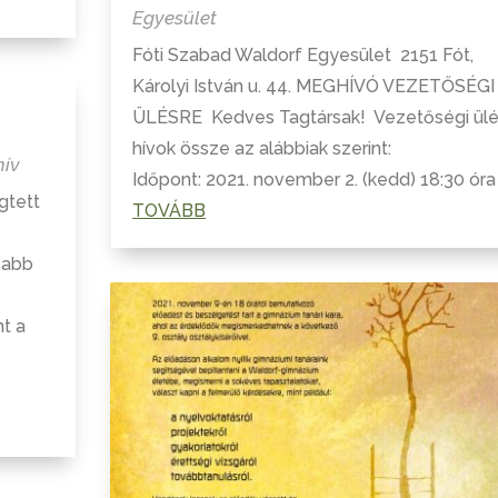
Egyesület
Fóti Szabad Waldorf Egyesület 2151 Fót,
Károlyi István u. 44. MEGHÍVÓ VEZETŐSÉGI
ÜLÉSRE Kedves Tagtársak! Vezetőségi ülé
hívok össze az alábbiak szerint:
hív
Időpont: 2021. november 2. (kedd) 18:30 óra .
gtett
TOVÁBB
sabb
nt a