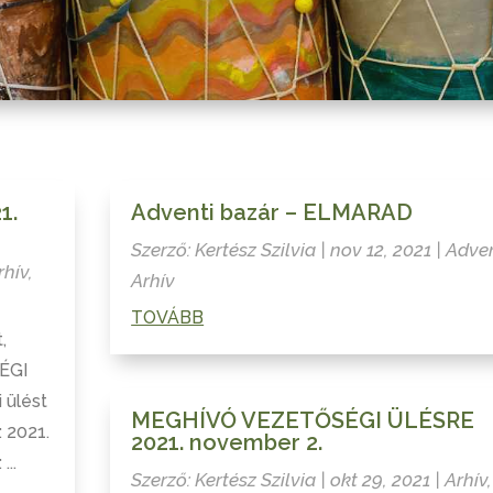
1.
Adventi bazár – ELMARAD
Szerző:
Kertész Szilvia
|
nov 12, 2021
|
Adve
rhív
,
Arhív
TOVÁBB
,
SÉGI
 ülést
MEGHÍVÓ VEZETŐSÉGI ÜLÉSRE
: 2021.
2021. november 2.
..
Szerző:
Kertész Szilvia
|
okt 29, 2021
|
Arhív
,