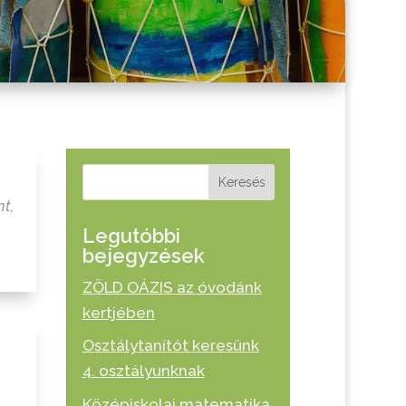
Keresés
nt
,
Legutóbbi
bejegyzések
ZÖLD OÁZIS az óvodánk
kertjében
Osztálytanítót keresünk
4. osztályunknak
Középiskolai matematika