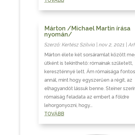
TOVÁBB
Márton /Michael Martin írása
nyomán/
Szerző:
Kertész Szilvia
|
nov 2, 2021
|
Ar
Márton élete két sorsáramlat között me
útként is tekinthető: rómainak született,
kereszténnyé lett. Ám rómaisága fonto
annál, mint hogy egyszerűen a régit, az
elhagyandót lássuk benne. Steiner szeri
rómaiság feladata az embert a földre
lehorgonyozni, hogy...
TOVÁBB