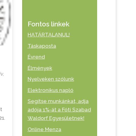
Fontos linkek
HATÁRTALANUL!
Táskaposta
Évrend
Élmények
ív
,
Nyelveken szólunk
Elektronikus napló
Segítse munkánkat, adja
t
adója 1%-át a Fóti Szabad
21.
Waldorf Egyesületnek!
Online Menza