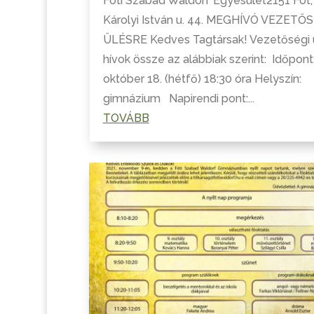
Fóti Szabad Waldorf Egyesület2151 Fót,
Károlyi István u. 44. MEGHÍVÓ VEZETŐ
ÜLÉSRE Kedves Tagtársak! Vezetőségi 
hívok össze az alábbiak szerint: Időpont
október 18. (hétfő) 18:30 óra Helyszín:
gimnázium Napirendi pont:...
TOVÁBB