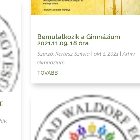
Bemutatkozik a Gimnázium
2021.11.09. 18 óra
Szerző:
Kertész Szilvia
|
okt 1, 2021
|
Arhív
,
Gimnázium
TOVÁBB
E
hív
,