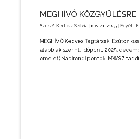
MEGHÍVÓ KÖZGYŰLÉSRE – 2
Szerző:
Kertész Szilvia
|
nov 21, 2025
|
Egyéb
,
E
MEGHÍVÓ Kedves Tagtársak! Ezúton öss
alábbiak szerint: Időpont: 2025. decembe
emelet) Napirendi pontok: MWSZ tagdíj