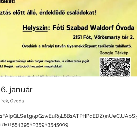
6. január
írek
,
Óvoda
e/1FAIpQLSetg5pG1wEuR5L8B1ATPHPqEDZ9nUeCJJApS
id=115543956035963545009