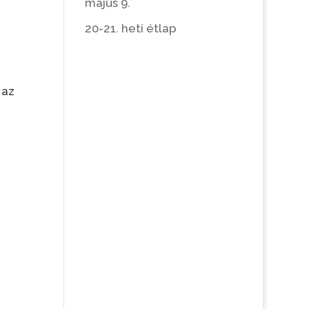
május 9.
20-21. heti étlap
 az