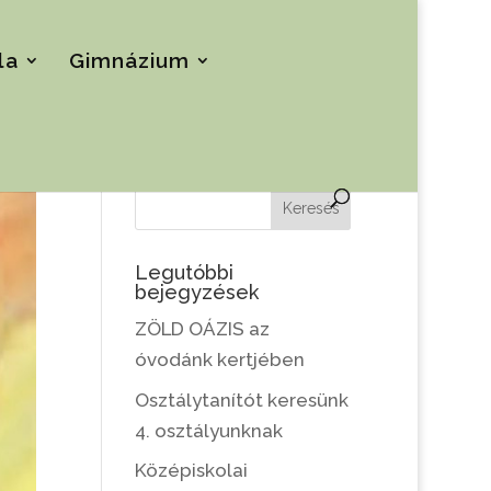
la
Gimnázium
Keresés
Legutóbbi
bejegyzések
ZÖLD OÁZIS az
óvodánk kertjében
Osztálytanítót keresünk
4. osztályunknak
Középiskolai