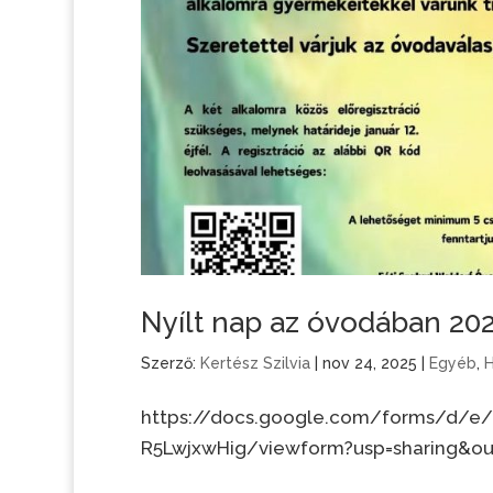
Nyílt nap az óvodában 202
Szerző:
Kertész Szilvia
|
nov 24, 2025
|
Egyéb
,
H
https://docs.google.com/forms/d/
R5LwjxwHig/viewform?usp=sharing&ou