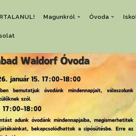
RTALANUL!
Magunkról
Óvoda
Isko
solat