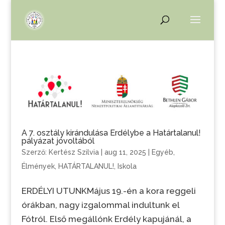
A 7. osztály kirándulása Erdélybe a Határtalanul!
pályázat jóvoltából
Szerző:
Kertész Szilvia
|
aug 11, 2025
|
Egyéb
,
Élmények
,
HATÁRTALANUL!
,
Iskola
ERDÉLYI UTUNKMájus 19.-én a kora reggeli
órákban, nagy izgalommal indultunk el
Fótról. Első megállónk Erdély kapujánál, a