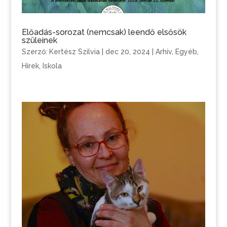
Előadás-sorozat (nemcsak) leendő elsősök
szüleinek
Szerző:
Kertész Szilvia
|
dec 20, 2024
|
Arhív
,
Egyéb
,
Hírek
,
Iskola