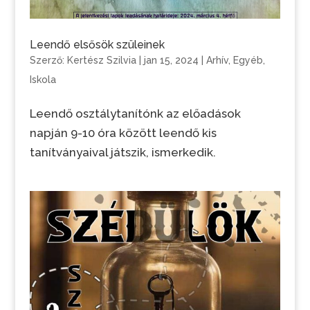
Leendő elsősök szüleinek
Szerző:
Kertész Szilvia
|
jan 15, 2024
|
Arhív
,
Egyéb
,
Iskola
Leendő osztálytanítónk az előadások
napján 9-10 óra között leendő kis
tanítványaival játszik, ismerkedik.