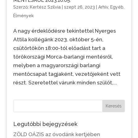
MENTÉSRŐL 2023.10.05.
Szerző:
Kertész Szilvia
|
szept 26, 2023
|
Arhív
,
Egyéb
,
Élmények
A nagy érdeklődésre tekintettel Nyerges
Attila kollégánk 2023. október 5-én,
csütörtökön 18:00-tól előadást tart a
törökországi Morca-barlangi mentésről,
melyben a magyarországi barlangi
mentőcsapat tagjaként, vezetőjeként vett
részt. Szeretettel várunk minden szülőt,...
Keresés
Legutóbbi bejegyzések
ZÖLD OÁZIS az óvodánk kertjében