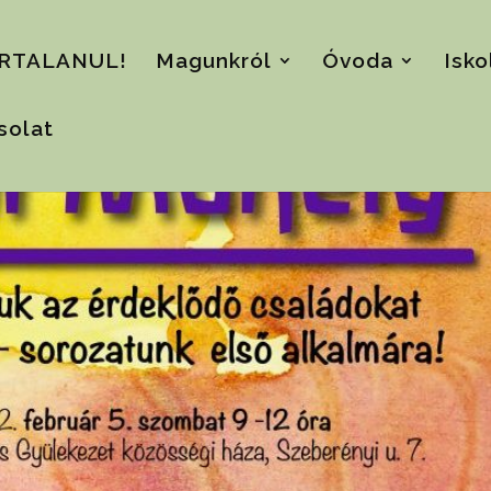
RTALANUL!
Magunkról
Óvoda
Isko
solat