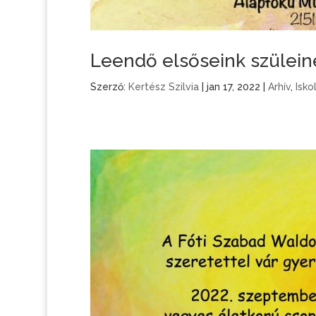
Leendő elsőseink szülein
Szerző:
Kertész Szilvia
|
jan 17, 2022
|
Arhív
,
Isko