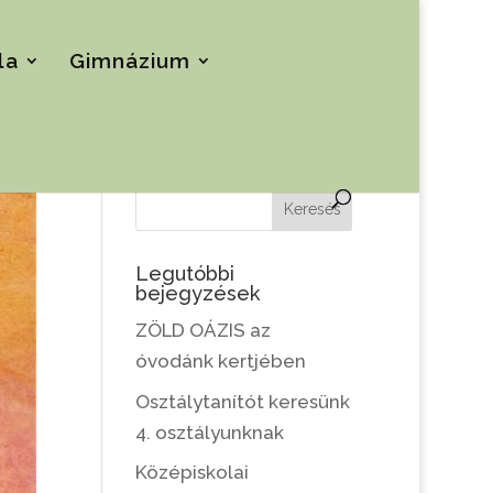
la
Gimnázium
Keresés
Legutóbbi
bejegyzések
ZÖLD OÁZIS az
óvodánk kertjében
Osztálytanítót keresünk
4. osztályunknak
Középiskolai