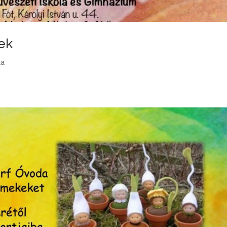
ek
la