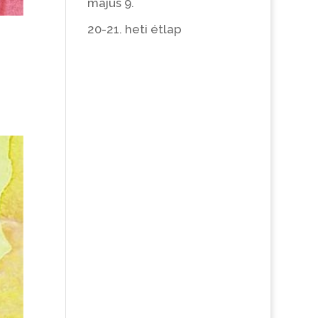
május 9.
20-21. heti étlap