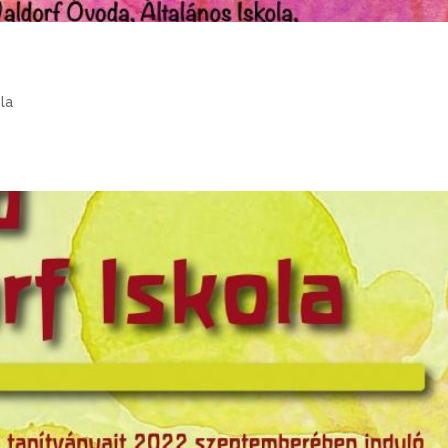
.
ola