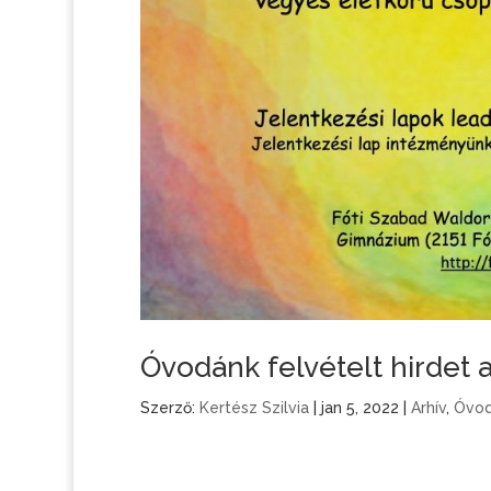
Óvodánk felvételt hirdet 
Szerző:
Kertész Szilvia
|
jan 5, 2022
|
Arhív
,
Óvo