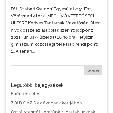
Fóti Szabad Waldorf Egyesület2151 Fót,
Vörösmarty tér 2. MEGHÍVÓ VEZETŐSÉGI
ÜLÉSRE Kedves Tagtársak! Vezetőségi ülést
hívok össze az alábbiak szerint: Időpont:
2021. június 9. (szerda) 18:30 óra Helyszín:
gimnázium közösségi tere Napirendi pont:
1., A Tanári...
Keresés
Legutóbbi bejegyzések
Ebédrendelés
ZÖLD OÁZIS az óvodánk kertjében
Osztálytanítót keresünk 4. osztályunknak