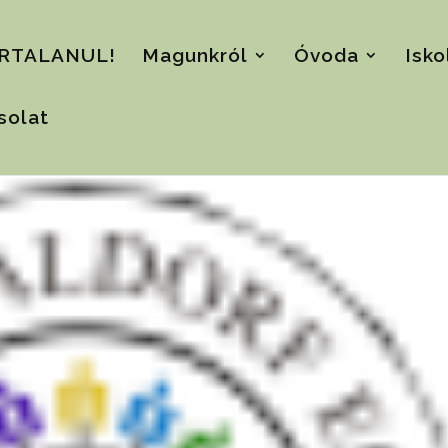
RTALANUL!
Magunkról
Óvoda
Isko
solat