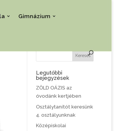
la
Gimnázium
Keresés
Legutóbbi
bejegyzések
ZÖLD OÁZIS az
óvodánk kertjében
Osztálytanítót keresünk
4. osztályunknak
Középiskolai