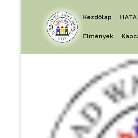
Kezdőlap
HATÁ
Élmények
Kapc