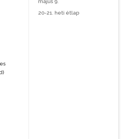
május 9.
20-21. heti étlap
ves
d)