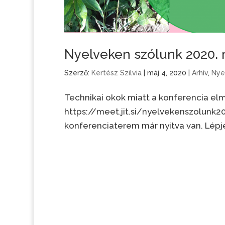
Nyelveken szólunk 2020. 
Szerző:
Kertész Szilvia
|
máj 4, 2020
|
Arhív
,
Nye
Technikai okok miatt a konferencia elm
https://meet.jit.si/nyelvekenszolunk202
konferenciaterem már nyitva van. Lépjet