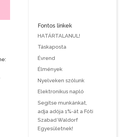
Fontos linkek
HATÁRTALANUL!
Táskaposta
Évrend
ne:
Élmények
.
Nyelveken szólunk
Elektronikus napló
Segítse munkánkat,
adja adója 1%-át a Fóti
Szabad Waldorf
Egyesületnek!