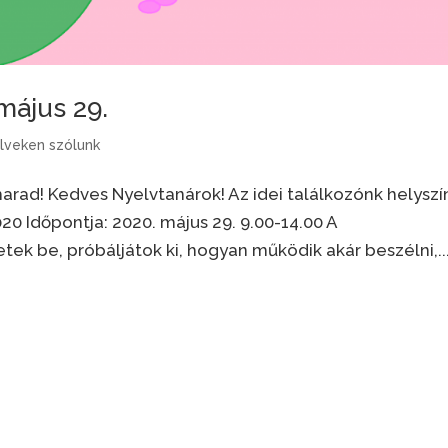
május 29.
lveken szólunk
arad! Kedves Nyelvtanárok! Az idei találkozónk helyszí
0 Időpontja: 2020. május 29. 9.00-14.00 A
ek be, próbáljátok ki, hogyan működik akár beszélni,..