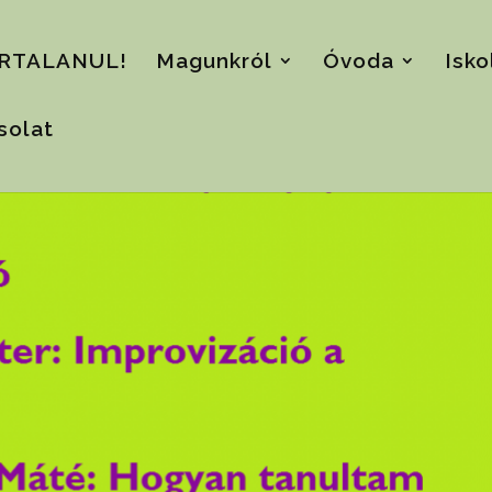
RTALANUL!
Magunkról
Óvoda
Isko
solat