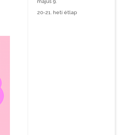
május 9.
20-21. heti étlap