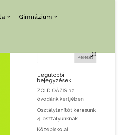
la
Gimnázium
Keresés
Legutóbbi
bejegyzések
ZÖLD OÁZIS az
óvodánk kertjében
Osztálytanítót keresünk
4. osztályunknak
Középiskolai