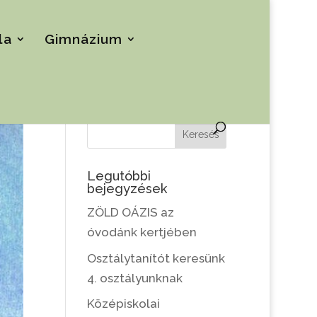
la
Gimnázium
Keresés
Legutóbbi
bejegyzések
ZÖLD OÁZIS az
óvodánk kertjében
Osztálytanítót keresünk
4. osztályunknak
Középiskolai