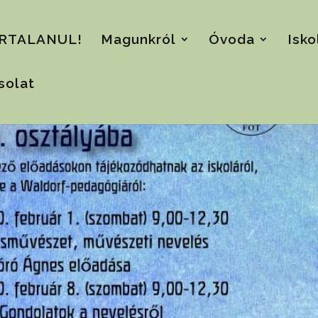
RTALANUL!
Magunkról
Óvoda
Isko
solat