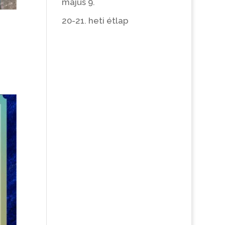
május 9.
20-21. heti étlap