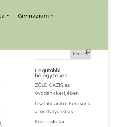
la
Gimnázium
Keresés
Legutóbbi
bejegyzések
ZÖLD OÁZIS az
óvodánk kertjében
Osztálytanítót keresünk
4. osztályunknak
Középiskolai