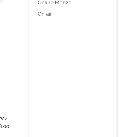
Online Menza
On air
ves
8.00