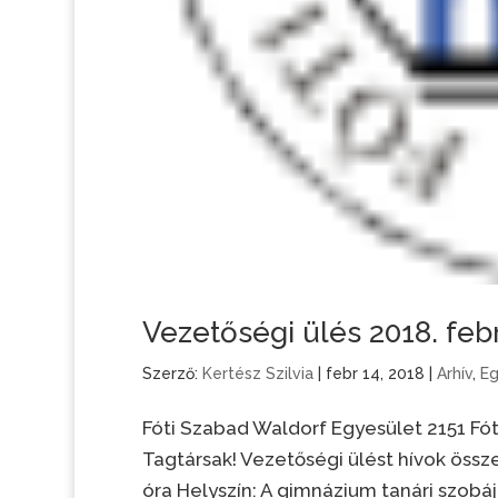
Vezetőségi ülés 2018. febr
Szerző:
Kertész Szilvia
|
febr 14, 2018
|
Arhív
,
Eg
Fóti Szabad Waldorf Egyesület 2151 F
Tagtársak! Vezetőségi ülést hívok össze 
óra Helyszín: A gimnázium tanári szobája