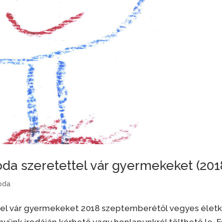
da szeretettel vár gyermekeket (201
oda
tel vár gyermekeket 2018 szeptemberétől vegyes élet
yünk irodáján kérhető vagy honlapunkról tölthető le. F