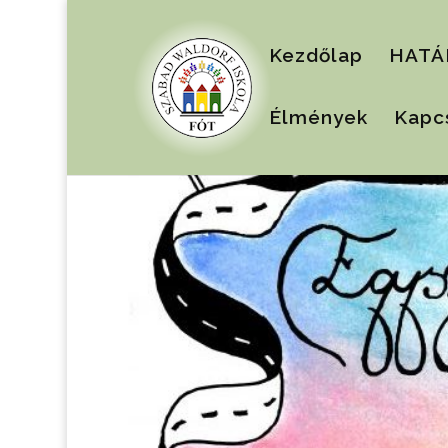
Kezdőlap
HATÁ
Élmények
Kapc