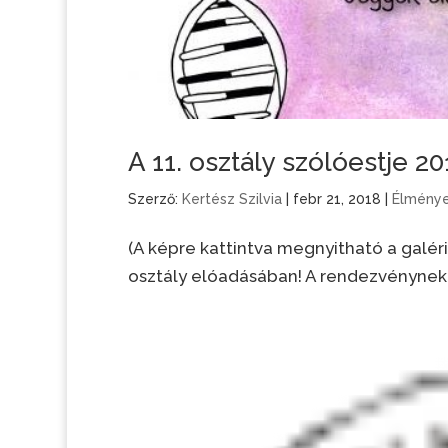
A 11. osztály szólóestje 20
Szerző:
Kertész Szilvia
|
febr 21, 2018
|
Élmény
(A képre kattintva megnyitható a galéri
osztály elóadásában! A rendezvénynek 