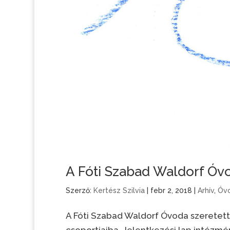
A Fóti Szabad Waldorf Óvo
Szerző:
Kertész Szilvia
|
febr 2, 2018
|
Arhív
,
Óv
A Fóti Szabad Waldorf Óvoda szeretet
csoportjaiba. Jelentkezési lap intézmén