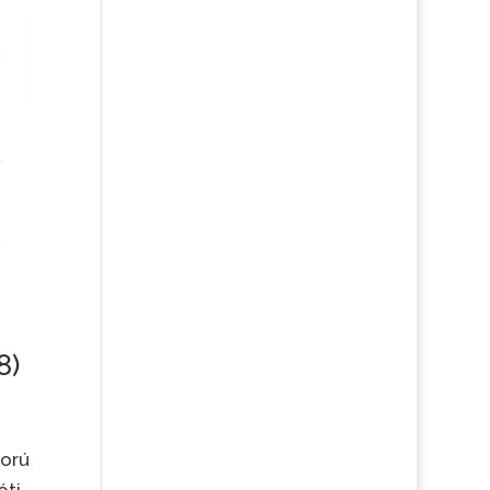
8)
korú
óti