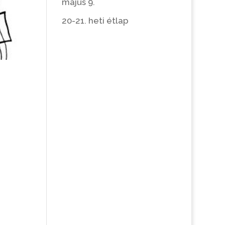
május 9.
20-21. heti étlap