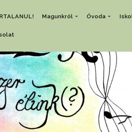
RTALANUL!
Magunkról
Óvoda
Isko
solat